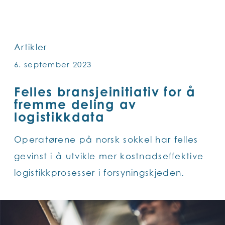
SKIP
TO
MAIN
Artikler
CONTENT
6. september 2023
Felles bransjeinitiativ for å
fremme deling av
logistikkdata
Operatørene på norsk sokkel har felles
gevinst i å utvikle mer kostnadseffektive
logistikkprosesser i forsyningskjeden.