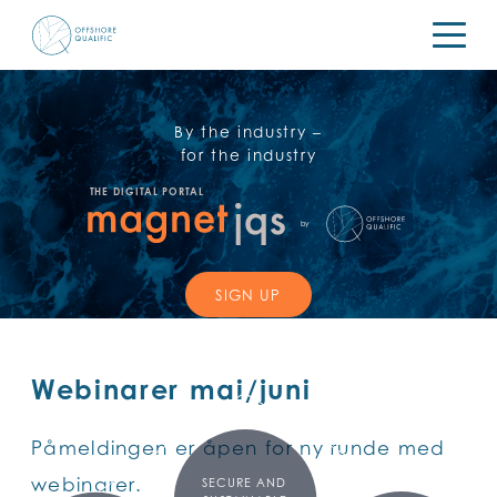
SKIP
TO
MAIN
CONTENT
By the industry –
for the industry
THE DIGITAL PORTAL
by
SIGN UP
Webinarer mai/juni
Påmeldingen er åpen for ny runde med
webinarer.
SECURE AND