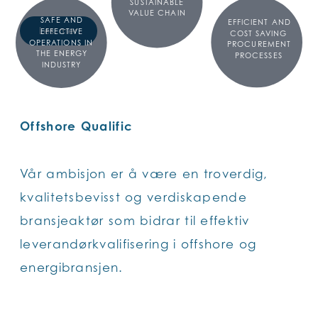
SUSTAINABLE
VALUE CHAIN
SAFE AND
EFFICIENT AND
Les mer
EFFECTIVE
COST SAVING
OPERATIONS IN
PROCUREMENT
THE ENERGY
PROCESSES
INDUSTRY
Offshore Qualific
Vår ambisjon er å være en troverdig,
kvalitetsbevisst og verdiskapende
bransjeaktør som bidrar til effektiv
leverandørkvalifisering i offshore og
energibransjen.