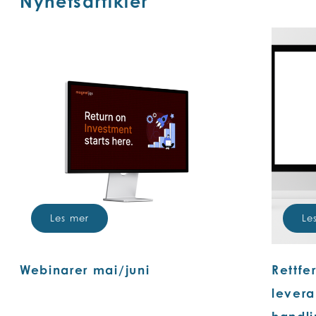
Nyhetsartikler
Les mer
Le
Webinarer mai/juni
Rettfer
levera